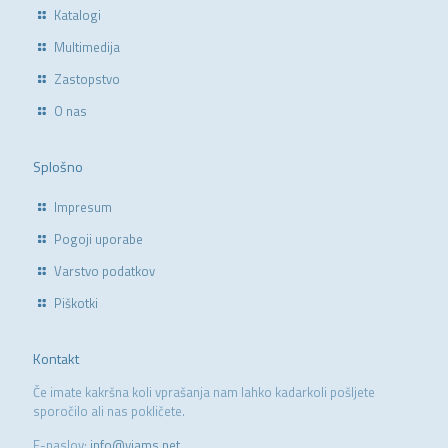
Katalogi
Multimedija
Zastopstvo
O nas
Splošno
Impresum
Pogoji uporabe
Varstvo podatkov
Piškotki
Kontakt
Če imate kakršna koli vprašanja nam lahko kadarkoli pošljete
sporočilo ali nas pokličete.
E-naslov:
info@viams.net