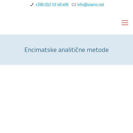
+386 (0)2 53 48 406
info@viams.net
Encimatske analitične metode