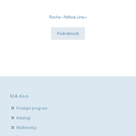
Roche
»Yellow
Roche »Yellow Line«
Line«
Podrobnosti
V.I.A. d.o.o.
Prodajni program
Katalogi
Multimedija