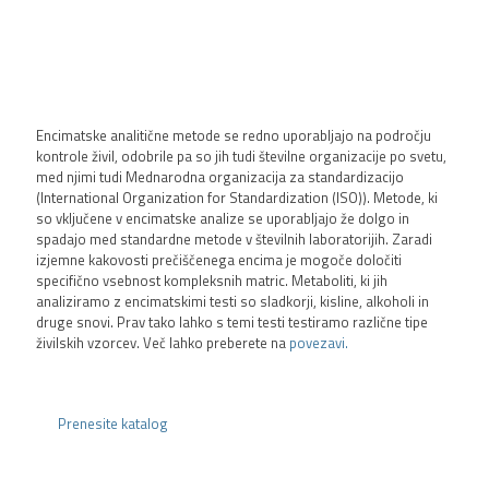
Encimatske analitične metode se redno uporabljajo na področju
kontrole živil, odobrile pa so jih tudi številne organizacije po svetu,
med njimi tudi Mednarodna organizacija za standardizacijo
(International Organization for Standardization (ISO)). Metode, ki
so vključene v encimatske analize se uporabljajo že dolgo in
spadajo med standardne metode v številnih laboratorijih. Zaradi
izjemne kakovosti prečiščenega encima je mogoče določiti
specifično vsebnost kompleksnih matric. Metaboliti, ki jih
analiziramo z encimatskimi testi so sladkorji, kisline, alkoholi in
druge snovi. Prav tako lahko s temi testi testiramo različne tipe
živilskih vzorcev. Več lahko preberete na
povezavi.
Prenesite katalog