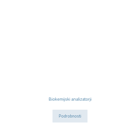
Biokemijski
analizatorji
Biokemijski analizatorji
Podrobnosti
Enzytec™