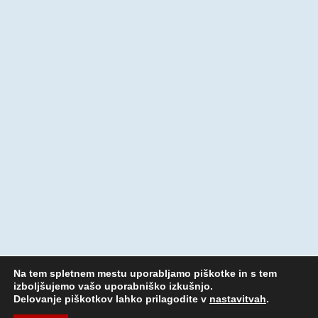
Na tem spletnem mestu uporabljamo piškotke in s tem
izboljšujemo vašo uporabniško izkušnjo.
Delovanje piškotkov lahko prilagodite v
nastavitvah
.
© 2023 V.I.A. d.o.o. Vse pravice pridržane. Produkcija:
BIZON.expert