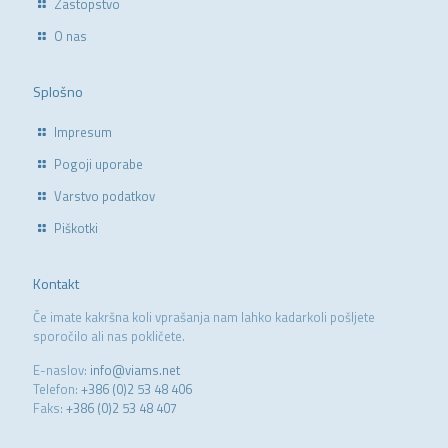
Zastopstvo
O nas
Splošno
Impresum
Pogoji uporabe
Varstvo podatkov
Piškotki
Kontakt
Če imate kakršna koli vprašanja nam lahko kadarkoli pošljete
sporočilo ali nas pokličete.
E-naslov:
info@viams.net
Telefon:
+386 (0)2 53 48 406
Faks:
+386 (0)2 53 48 407