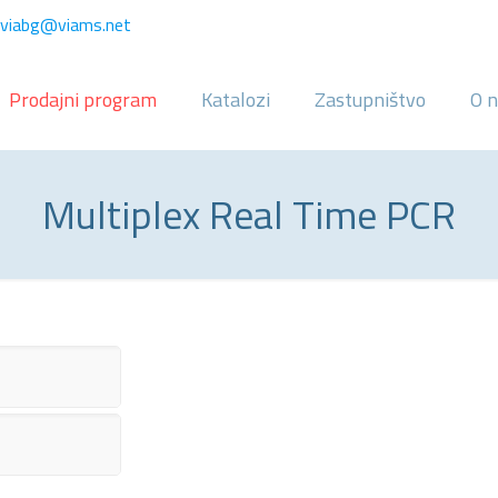
viabg@viams.net
Prodajni program
Katalozi
Zastupništvo
O 
Multiplex Real Time PCR