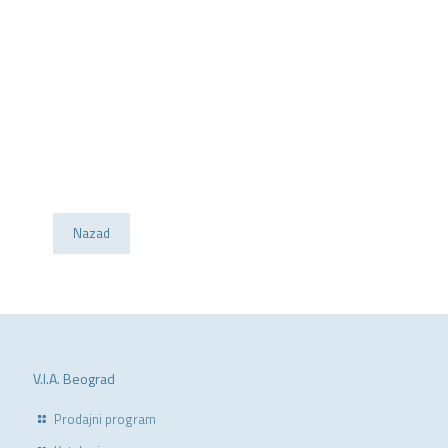
Nazad
V.I.A. Beograd
Prodajni program