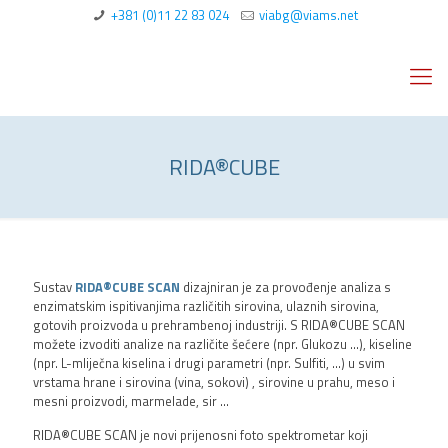
+381 (0)11 22 83 024
viabg@viams.net
RIDA®CUBE
Sustav
RIDA®CUBE SCAN
dizajniran je za provođenje analiza s
enzimatskim ispitivanjima različitih sirovina, ulaznih sirovina,
gotovih proizvoda u prehrambenoj industriji. S RIDA®CUBE SCAN
možete izvoditi analize na različite šećere (npr. Glukozu ...), kiseline
(npr. L-mliječna kiselina i drugi parametri (npr. Sulfiti, ...) u svim
vrstama hrane i sirovina (vina, sokovi) , sirovine u prahu, meso i
mesni proizvodi, marmelade, sir ...
RIDA®CUBE SCAN je novi prijenosni foto spektrometar koji