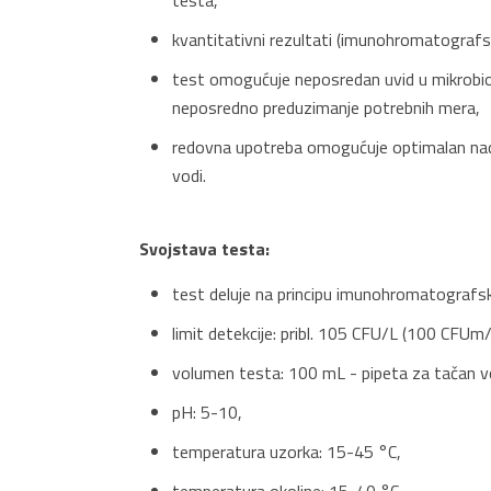
testa,
kvantitativni rezultati (imunohromatografsk
test omogućuje neposredan uvid u mikrobio
neposredno preduzimanje potrebnih mera,
redovna upotreba omogućuje optimalan nad
vodi.
Svojstava testa:
test deluje na principu imunohromatografsk
limit detekcije: pribl. 105 CFU/L (100 CFUm/
volumen testa: 100 mL - pipeta za tačan vo
pH: 5-10,
temperatura uzorka: 15-45 °C,