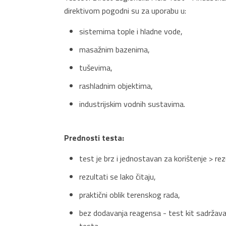
direktivom pogodni su za uporabu u:
sistemima tople i hladne vode,
masažnim bazenima,
tuševima,
rashladnim objektima,
industrijskim vodnih sustavima.
Prednosti testa:
test je brz i jednostavan za korištenje > re
rezultati se lako čitaju,
praktični oblik terenskog rada,
bez dodavanja reagensa - test kit sadržava