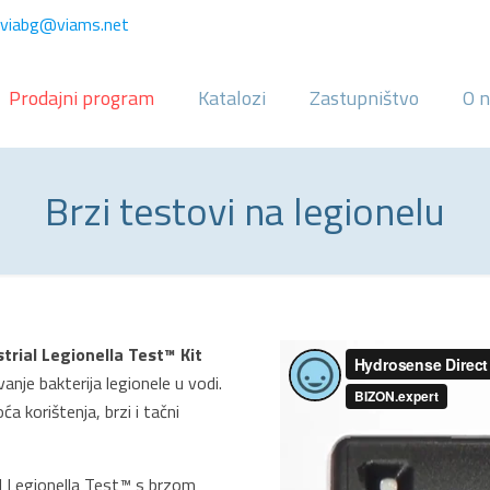
viabg@viams.net
Prodajni program
Katalozi
Zastupništvo
O 
Brzi testovi na legionelu
strial Legionella Test™ Kit
vanje bakterija legionele u vodi.
a korištenja, brzi i tačni
al Legionella Test™ s brzom