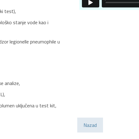
i test),
loško stanje vode kao i
zor legionelle pneumophile u
e analize,
L),
lumen uključena u test kit,
Nazad