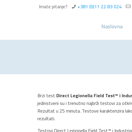
Imate pitanje?
+381 (0)11 22 83 024
Naslovna
Brzi test
Direct Legionella Field Test™ i Indu
jedinstveni su i trenutno najbrži testovi za otkri
Rezultat u 25 minuta. Testove karakterizira lakoć
rezultati.
Testovi Direct Legionella Field Test™ i Industri