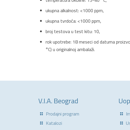
temperatura okoline: 15-40 °C,
ukupna alkalnost: <1000 ppm,
ukupna tvrdoća: <1000 ppm,
broj testova u test kitu: 10,
rok upotrebe: 18 meseci od datuma proizvo
°C) u originalnoj ambalaži.
V.I.A. Beograd
Uop
Prodajni program
I
Katalozi
U