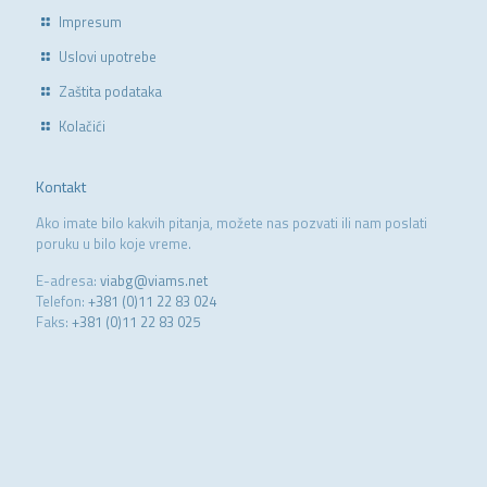
Impresum
Uslovi upotrebe
Zaštita podataka
Kolačići
Kontakt
Ako imate bilo kakvih pitanja, možete nas pozvati ili nam poslati
poruku u bilo koje vreme.
E-adresa:
viabg@viams.net
Telefon:
+381 (0)11 22 83 024
Faks:
+381 (0)11 22 83 025