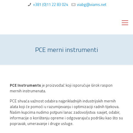
+381 (0)11 22 83 024
viabg@viams.net
PCE merni instrumenti
PCE Instruments
je proizvođač koji isporučuje širok raspon
mernih instrumenata.
PCE shvaća važnost odabira najprikladnijih industrijskih mernih
alata koji će pomoći u razumijevanju i optimizaciji radnih tijekova.
Našim kupcima nudimo potpuni lanac zadovoljstva: savjet, odabir,
informacije o korištenju opreme i odgovarajuću podršku kao što su
popravak, umeravanje i druge usluge.