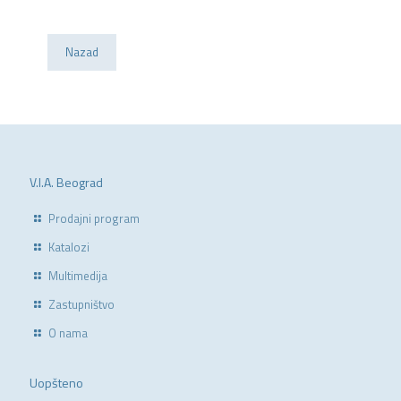
Nazad
V.I.A. Beograd
Prodajni program
Katalozi
Multimedija
Zastupništvo
O nama
Uopšteno