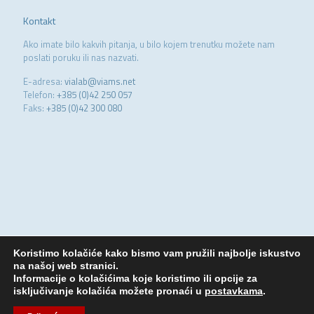
Kontakt
Ako imate bilo kakvih pitanja, u bilo kojem trenutku možete nam
poslati poruku ili nas nazvati.
E-adresa:
vialab@viams.net
Telefon:
+385 (0)42 250 057
Faks:
+385 (0)42 300 080
Koristimo kolačiće kako bismo vam pružili najbolje iskustvo
na našoj web stranici.
Informacije o kolačićima koje koristimo ili opcije za
isključivanje kolačića možete pronaći u
postavkama
.
© 2020 V.I.A.-lab. Sva prava zadržana. Produkcija:
BIZON.expert