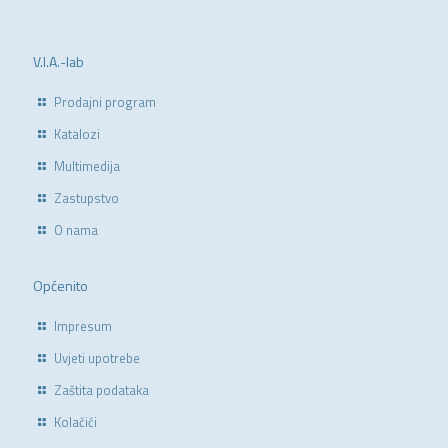
V.I.A.-lab
Prodajni program
Katalozi
Multimedija
Zastupstvo
O nama
Općenito
Impresum
Uvjeti upotrebe
Zaštita podataka
Kolačići