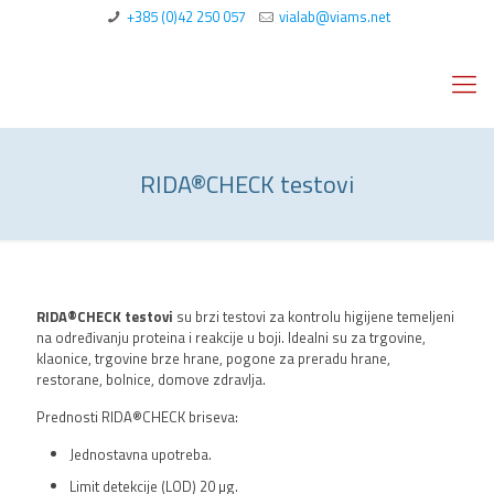
+385 (0)42 250 057
vialab@viams.net
RIDA®CHECK testovi
RIDA®CHECK testovi
su brzi testovi za kontrolu higijene temeljeni
na određivanju proteina i reakcije u boji. Idealni su za trgovine,
klaonice, trgovine brze hrane, pogone za preradu hrane,
restorane, bolnice, domove zdravlja.
Prednosti RIDA®CHECK briseva:
Jednostavna upotreba.
Limit detekcije (LOD) 20 µg.