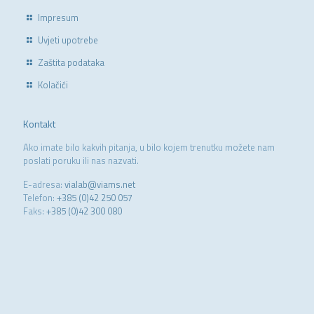
Impresum
Uvjeti upotrebe
Zaštita podataka
Kolačići
Kontakt
Ako imate bilo kakvih pitanja, u bilo kojem trenutku možete nam
poslati poruku ili nas nazvati.
E-adresa:
vialab@viams.net
Telefon:
+385 (0)42 250 057
Faks:
+385 (0)42 300 080