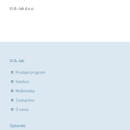
V.I.A.-lab d.o.o.
V.I.A.-lab
Prodajni program
Katalozi
Multimedija
Zastupstvo
O nama
Općenito