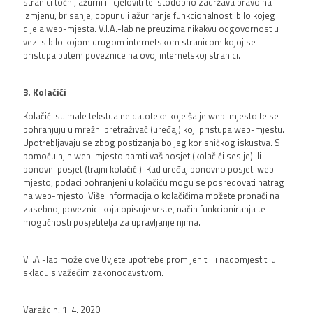
stranici točni, ažurni ili cjeloviti te istodobno zadržava pravo na
izmjenu, brisanje, dopunu i ažuriranje funkcionalnosti bilo kojeg
dijela web-mjesta. V.I.A.-lab ne preuzima nikakvu odgovornost u
vezi s bilo kojom drugom internetskom stranicom kojoj se
pristupa putem poveznice na ovoj internetskoj stranici.
3. Kolačići
Kolačići su male tekstualne datoteke koje šalje web-mjesto te se
pohranjuju u mrežni pretraživač (uređaj) koji pristupa web-mjestu.
Upotrebljavaju se zbog postizanja boljeg korisničkog iskustva. S
pomoću njih web-mjesto pamti vaš posjet (kolačići sesije) ili
ponovni posjet (trajni kolačići). Kad uređaj ponovno posjeti web-
mjesto, podaci pohranjeni u kolačiću mogu se posredovati natrag
na web-mjesto. Više informacija o kolačićima možete pronaći na
zasebnoj poveznici koja opisuje vrste, način funkcioniranja te
mogućnosti posjetitelja za upravljanje njima.
V.I.A.-lab može ove Uvjete upotrebe promijeniti ili nadomjestiti u
skladu s važećim zakonodavstvom.
Varaždin, 1. 4. 2020