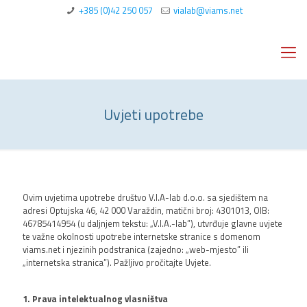
+385 (0)42 250 057
vialab@viams.net
Uvjeti upotrebe
Ovim uvjetima upotrebe društvo V.I.A-lab d.o.o. sa sjedištem na
adresi Optujska 46, 42 000 Varaždin, matični broj: 4301013, OIB:
46785414954 (u daljnjem tekstu: „V.I.A.-lab”), utvrđuje glavne uvjete
te važne okolnosti upotrebe internetske stranice s domenom
viams.net i njezinih podstranica (zajedno: „web-mjesto” ili
„internetska stranica”). Pažljivo pročitajte Uvjete.
1. Prava intelektualnog vlasništva