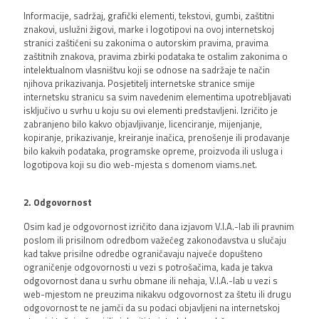
Informacije, sadržaj, grafički elementi, tekstovi, gumbi, zaštitni
znakovi, uslužni žigovi, marke i logotipovi na ovoj internetskoj
stranici zaštićeni su zakonima o autorskim pravima, pravima
zaštitnih znakova, pravima zbirki podataka te ostalim zakonima o
intelektualnom vlasništvu koji se odnose na sadržaje te način
njihova prikazivanja. Posjetitelj internetske stranice smije
internetsku stranicu sa svim navedenim elementima upotrebljavati
isključivo u svrhu u koju su ovi elementi predstavljeni. Izričito je
zabranjeno bilo kakvo objavljivanje, licenciranje, mijenjanje,
kopiranje, prikazivanje, kreiranje inačica, prenošenje ili prodavanje
bilo kakvih podataka, programske opreme, proizvoda ili usluga i
logotipova koji su dio web-mjesta s domenom viams.net.
2. Odgovornost
Osim kad je odgovornost izričito dana izjavom V.I.A.-lab ili pravnim
poslom ili prisilnom odredbom važećeg zakonodavstva u slučaju
kad takve prisilne odredbe ograničavaju najveće dopušteno
ograničenje odgovornosti u vezi s potrošačima, kada je takva
odgovornost dana u svrhu obmane ili nehaja, V.I.A.-lab u vezi s
web-mjestom ne preuzima nikakvu odgovornost za štetu ili drugu
odgovornost te ne jamči da su podaci objavljeni na internetskoj