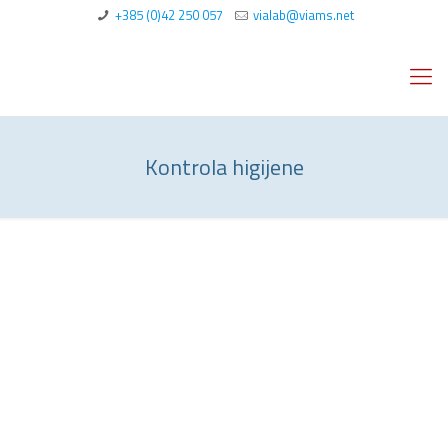
+385 (0)42 250 057
vialab@viams.net
Kontrola higijene
ATP luminometri