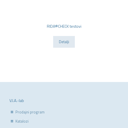
RIDA®CHECK testovi
Detalji
V.I.A.-lab
Prodajni program
Katalozi