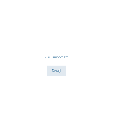
ATP luminometri
Detalji
HY Con proizvodi