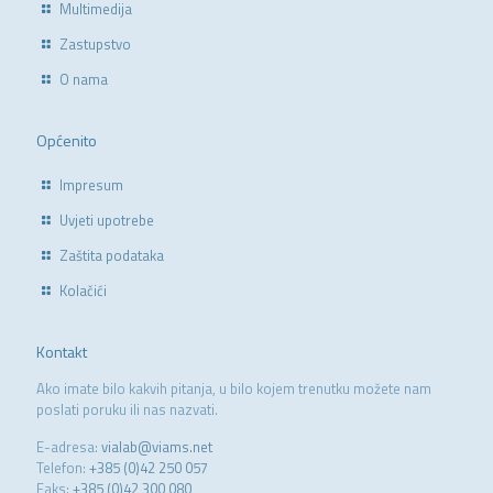
Multimedija
Zastupstvo
O nama
Općenito
Impresum
Uvjeti upotrebe
Zaštita podataka
Kolačići
Kontakt
Ako imate bilo kakvih pitanja, u bilo kojem trenutku možete nam
poslati poruku ili nas nazvati.
E-adresa:
vialab@viams.net
Telefon:
+385 (0)42 250 057
Faks:
+385 (0)42 300 080