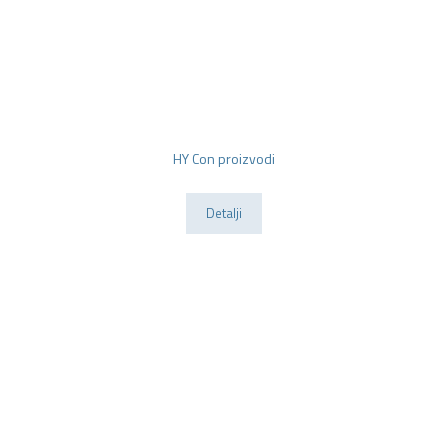
HY Con proizvodi
Detalji
RIDA®CHECK testovi