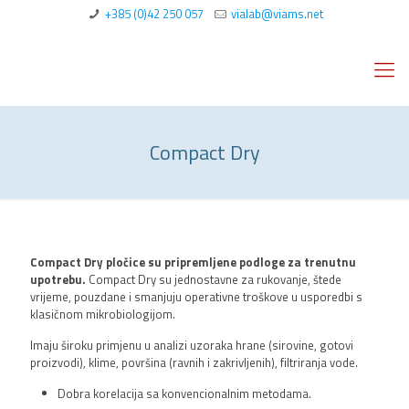
+385 (0)42 250 057
vialab@viams.net
Compact Dry
Compact Dry pločice su pripremljene podloge za trenutnu
upotrebu.
Compact Dry su jednostavne za rukovanje, štede
vrijeme, pouzdane i smanjuju operativne troškove u usporedbi s
klasičnom mikrobiologijom.
Imaju široku primjenu u analizi uzoraka hrane (sirovine, gotovi
proizvodi), klime, površina (ravnih i zakrivljenih), filtriranja vode.
Dobra korelacija sa konvencionalnim metodama.