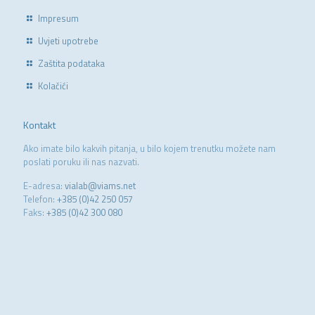
Impresum
Uvjeti upotrebe
Zaštita podataka
Kolačići
Kontakt
Ako imate bilo kakvih pitanja, u bilo kojem trenutku možete nam
poslati poruku ili nas nazvati.
E-adresa:
vialab@viams.net
Telefon:
+385 (0)42 250 057
Faks:
+385 (0)42 300 080