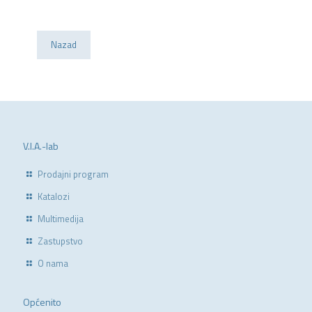
Nazad
V.I.A.-lab
Prodajni program
Katalozi
Multimedija
Zastupstvo
O nama
Općenito