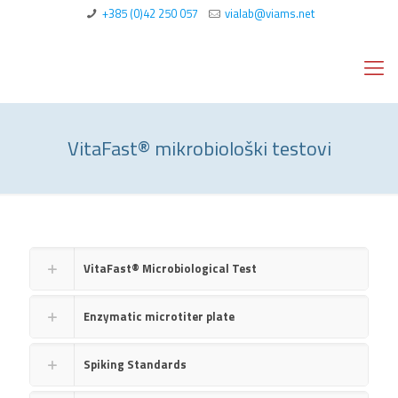
+385 (0)42 250 057
vialab@viams.net
VitaFast® mikrobiološki testovi
VitaFast® Microbiological Test
Enzymatic microtiter plate
Spiking Standards