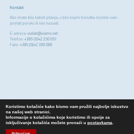
Kontakt
Ako imate bilo kakvih pitanja, u bilo kojem trenutku možete nam
poslati poruku ili nas nazvati.
E-adresa:
vialab@viams.net
Telefon:
+385 (0)42 250 057
Faks:
+385 (0)42 300 080
Koristimo kolačiće kako bismo vam pružili najbolje iskustvo
na našoj web stranici.
Informacije o kolačićima koje koristimo ili opcije za
isključivanje kolačića možete pronaći u
postavkama
.
© 2020 V.I.A.-lab. Sva prava zadržana. Produkcija:
BIZON.expert
Prihvaćam