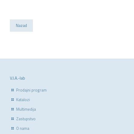
Nazad
V.I.A.-lab
Prodajni program
Katalozi
Multimedija
Zastupstvo
O nama