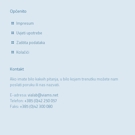
Općenito
Impresum
Uvjeti upotrebe
Zaštita podataka
Kolačići
Kontakt
Ako imate bilo kakvih pitanja, u bilo kojem trenutku možete nam
poslati poruku ili nas nazvati.
E-adresa:
vialab@viams.net
Telefon:
+385 (0)42 250 057
Faks:
+385 (0)42 300 080