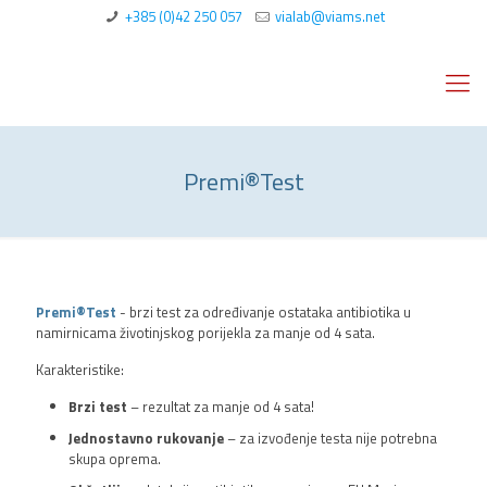
+385 (0)42 250 057
vialab@viams.net
Premi®Test
Premi®Test
- brzi test za određivanje ostataka antibiotika u
namirnicama životinjskog porijekla za manje od 4 sata.
Karakteristike:
Brzi test
– rezultat za manje od 4 sata!
Jednostavno rukovanje
– za izvođenje testa nije potrebna
skupa oprema.