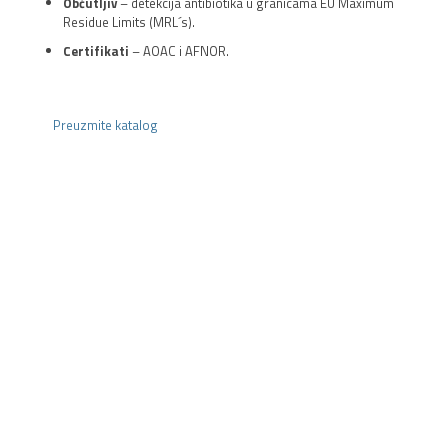
Občutljiv
– detekcija antibiotika u granicama EU Maximum
Residue Limits (MRL´s).
Certifikati
– AOAC i AFNOR.
Preuzmite katalog